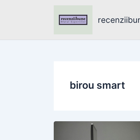
Skip
to
recenziibu
content
birou smart