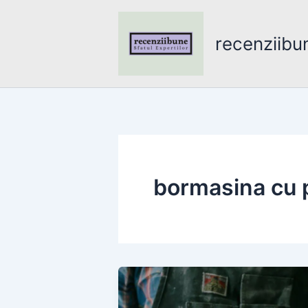
Skip
to
recenziibu
content
bormasina cu 