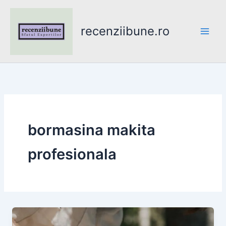
Skip
to
recenziibune.ro
content
bormasina makita
profesionala