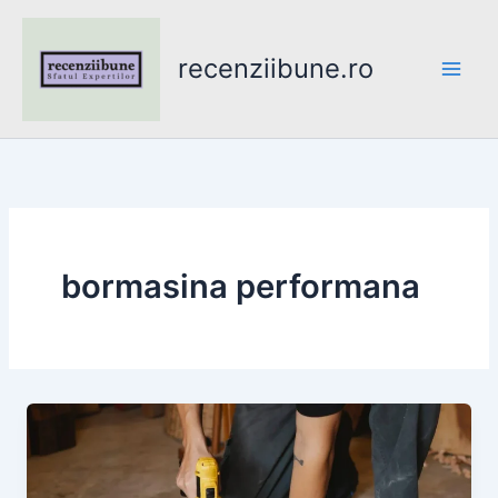
Skip
to
recenziibune.ro
content
bormasina performana