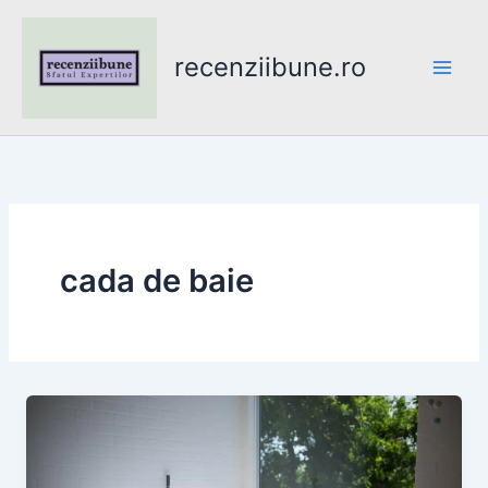
Skip
to
recenziibune.ro
content
cada de baie