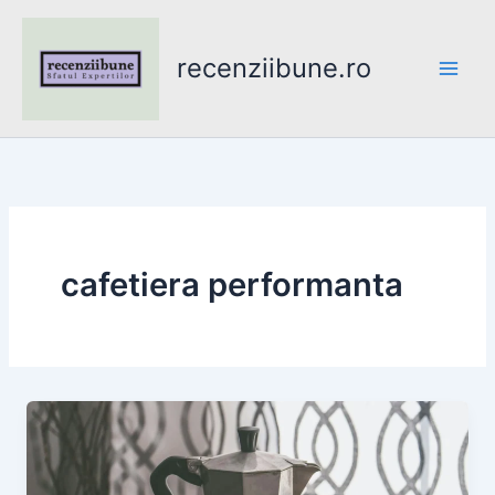
Skip
to
recenziibune.ro
content
cafetiera performanta