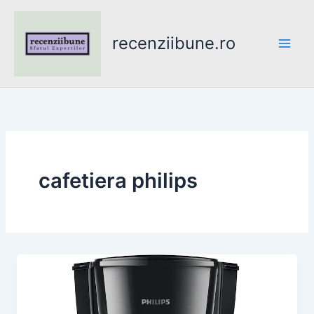
Skip
to
recenziibune.ro
content
cafetiera philips