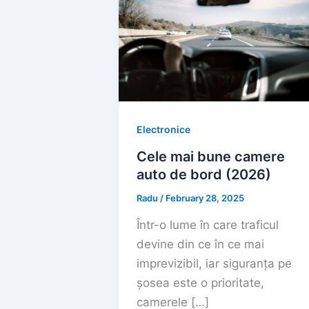
Electronice
Cele mai bune camere
auto de bord (2026)
Radu
/
February 28, 2025
Într-o lume în care traficul
devine din ce în ce mai
imprevizibil, iar siguranța pe
șosea este o prioritate,
camerele […]