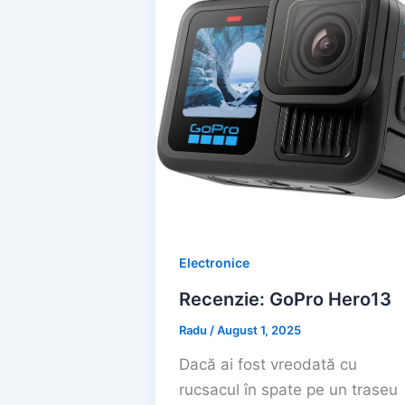
Electronice
Recenzie: GoPro Hero13
Radu
/
August 1, 2025
Dacă ai fost vreodată cu
rucsacul în spate pe un traseu