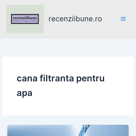
Skip
to
recenziibune.ro
content
cana filtranta pentru
apa