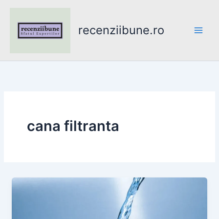
Skip
to
recenziibune.ro
content
cana filtranta