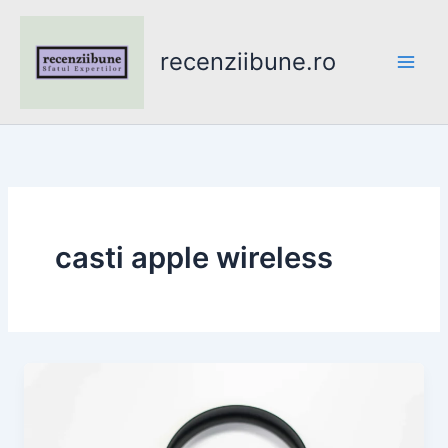
Skip
to
recenziibune.ro
content
casti apple wireless