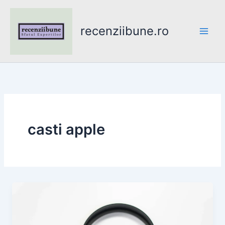
Skip
to
recenziibune.ro
content
casti apple