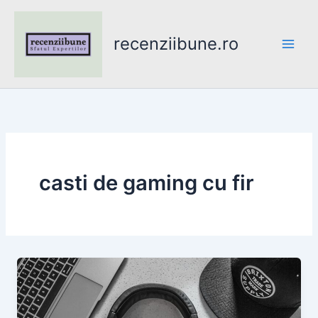
Skip
to
recenziibune.ro
content
casti de gaming cu fir