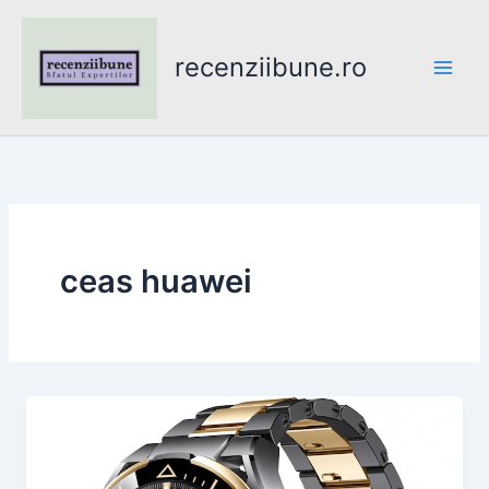
Skip
to
recenziibune.ro
content
ceas huawei