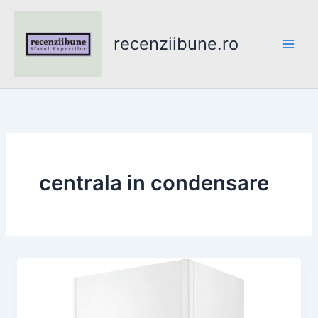
Skip
to
recenziibune.ro
content
centrala in condensare