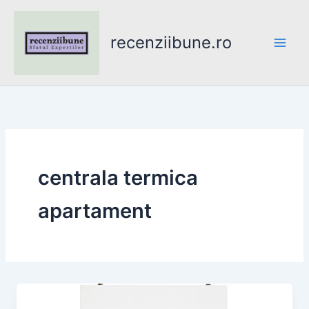
Skip
to
recenziibune.ro
content
centrala termica
apartament