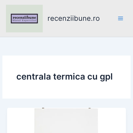
Skip
to
recenziibune.ro
content
centrala termica cu gpl