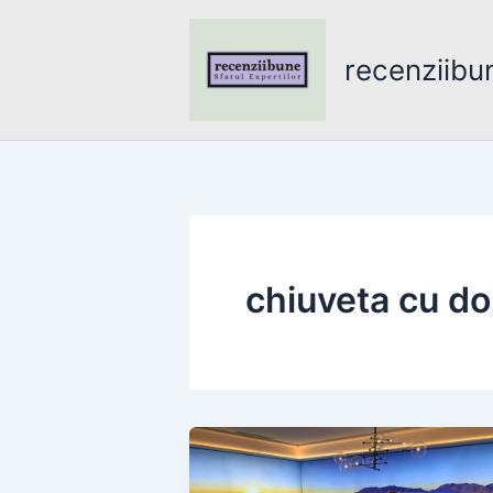
Skip
to
recenziibu
content
chiuveta cu do