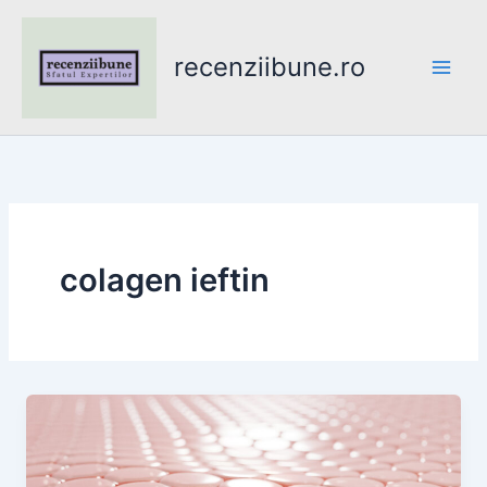
Skip
to
recenziibune.ro
content
colagen ieftin