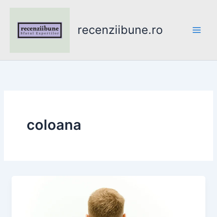
Skip
to
recenziibune.ro
content
coloana