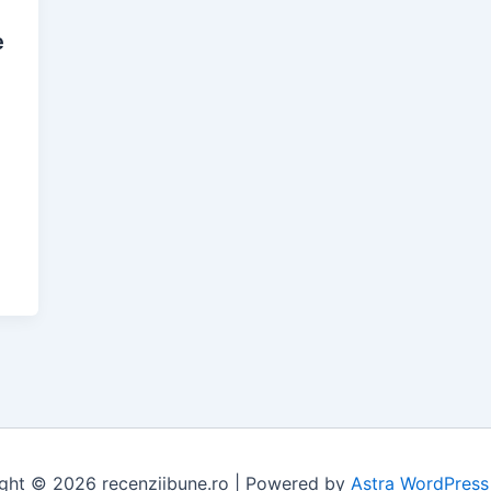
e
ght © 2026 recenziibune.ro | Powered by
Astra WordPres