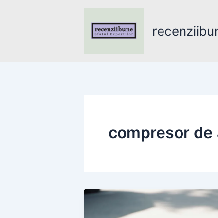
Skip
to
recenziibu
content
compresor de 