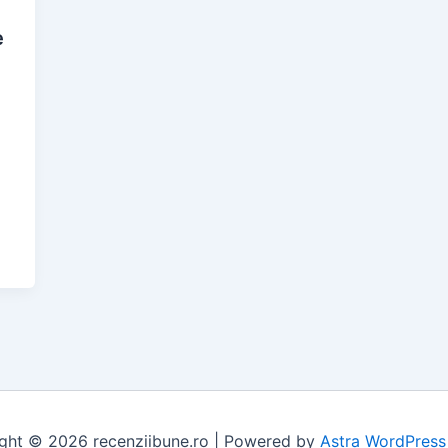
e
ght © 2026 recenziibune.ro | Powered by
Astra WordPres