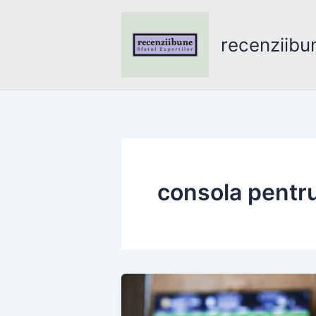
Skip
to
recenziibu
content
consola pentru