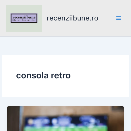
Skip
to
recenziibune.ro
content
consola retro