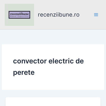
Skip
to
recenziibune.ro
content
convector electric de
perete