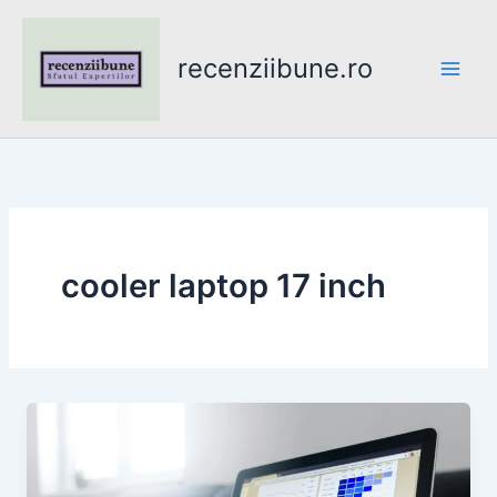
Skip
to
recenziibune.ro
content
cooler laptop 17 inch