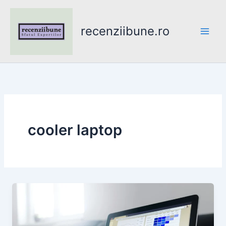
Skip
to
recenziibune.ro
content
cooler laptop