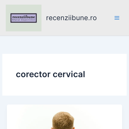
Skip
to
recenziibune.ro
content
corector cervical