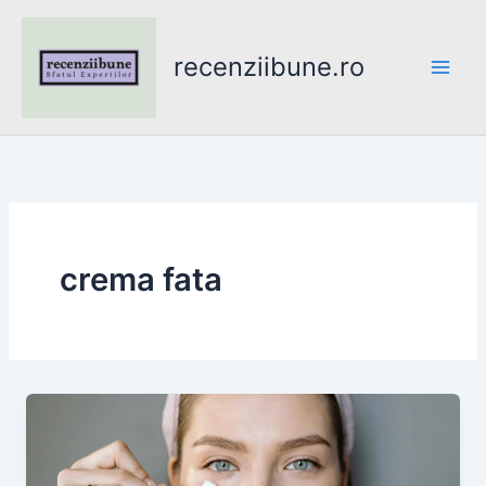
Skip
to
recenziibune.ro
content
crema fata