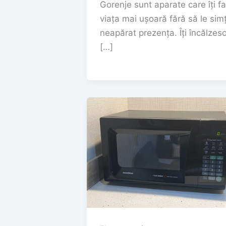
Gorenje sunt aparate care îți f
viața mai ușoară fără să le simț
neapărat prezența. Îți încălzes
[…]