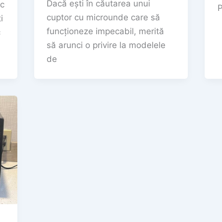
Dacă ești în căutarea unui
ac
P
cuptor cu microunde care să
i
funcționeze impecabil, merită
c
să arunci o privire la modelele
de