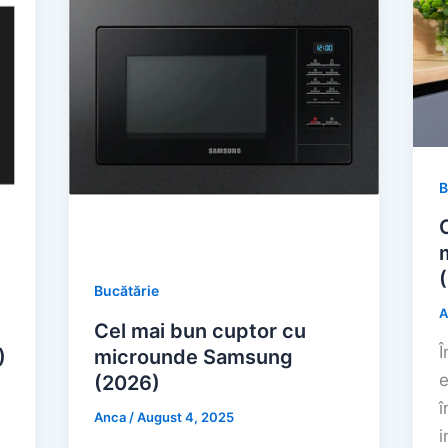
B
Bucătărie
A
Cel mai bun cuptor cu
Î
)
microunde Samsung
e
(2026)
î
Anca
/
August 4, 2025
i