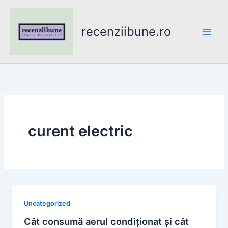
Skip
to
recenziibune.ro
content
curent electric
Uncategorized
Cât consumă aerul condiționat și cât