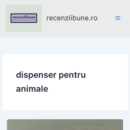
Skip
to
recenziibune.ro
content
dispenser pentru
animale