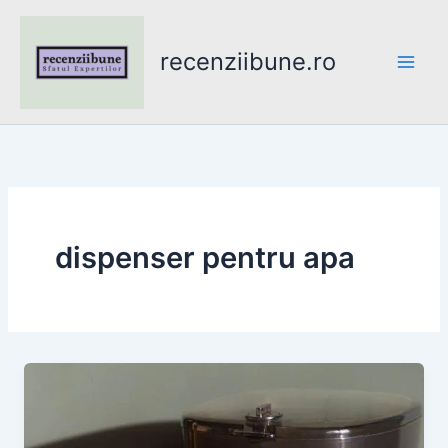
Skip
to
recenziibune.ro
content
dispenser pentru apa