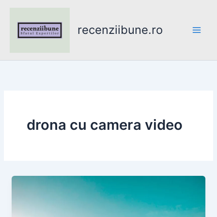
Skip
to
recenziibune.ro
content
drona cu camera video