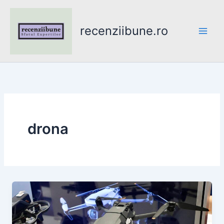
Skip
to
recenziibune.ro
content
drona