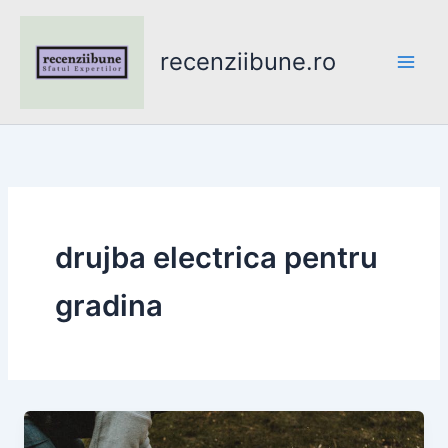
Skip
to
recenziibune.ro
content
drujba electrica pentru
gradina