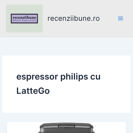
Skip
to
recenziibune.ro
content
espressor philips cu
LatteGo