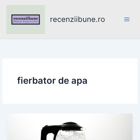
Skip
to
recenziibune.ro
content
fierbator de apa