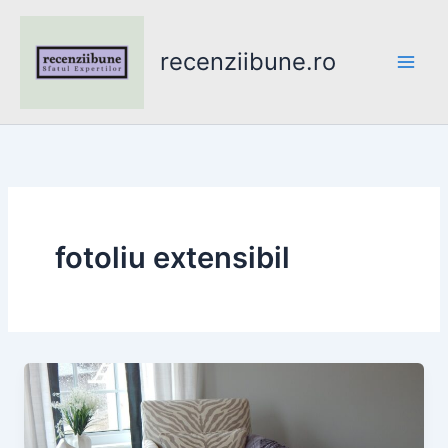
Skip
to
recenziibune.ro
content
fotoliu extensibil