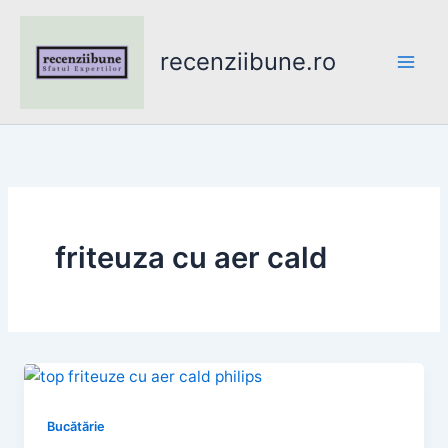
Skip
to
recenziibune.ro
content
friteuza cu aer cald
Bucătărie