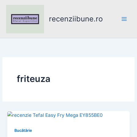
Skip
to
recenziibune.ro
content
friteuza
Bucătărie