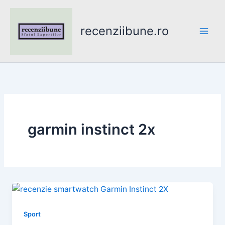
Skip
to
recenziibune.ro
content
garmin instinct 2x
Sport