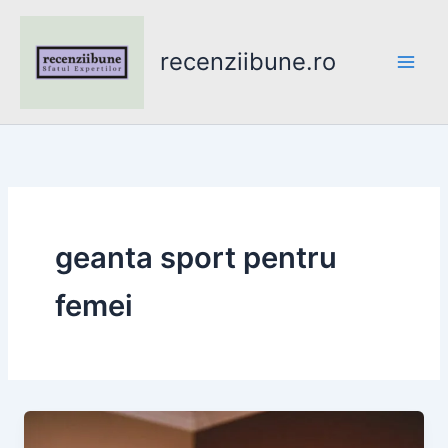
Skip
to
recenziibune.ro
content
geanta sport pentru
femei