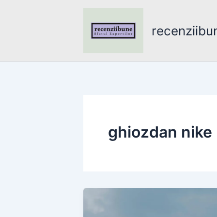
Skip
to
recenziibu
content
ghiozdan nike