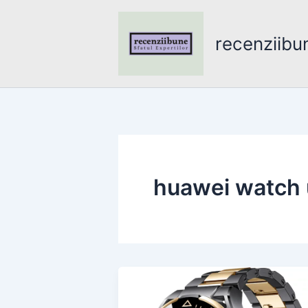
Skip
to
recenziibu
content
huawei watch 