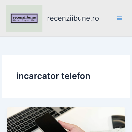
Skip
to
recenziibune.ro
content
incarcator telefon