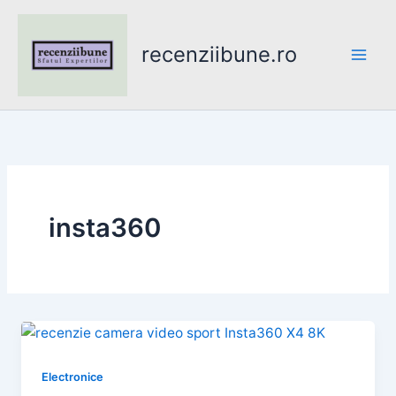
Skip
to
recenziibune.ro
content
insta360
Electronice