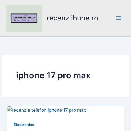
Skip
to
recenziibune.ro
content
iphone 17 pro max
Electronice