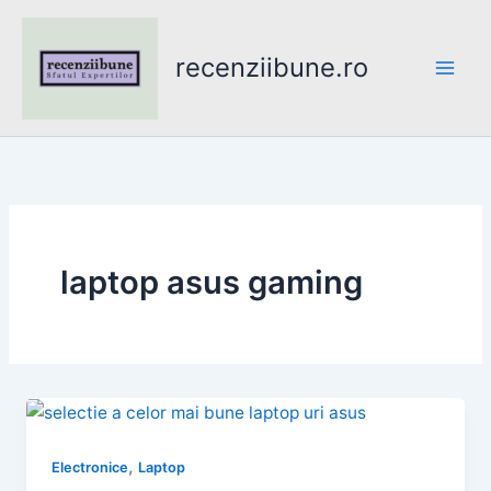
Skip
to
recenziibune.ro
content
laptop asus gaming
,
Electronice
Laptop